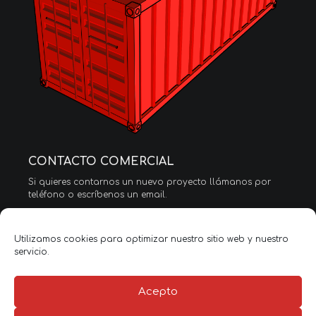
CONTACTO COMERCIAL
Si quieres contarnos un nuevo proyecto llámanos por
teléfono o escríbenos un email.
Tel. (+34) 91 797 92 73
info@streetboxcompany.com
Utilizamos cookies para optimizar nuestro sitio web y nuestro
servicio.
Francisco Silvestre
Tel. (+34) 661 746 440
f.silvestre@streetboxcompany.com
Acepto