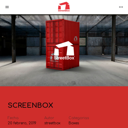
SCREENBOX
Fecha
Autor
Categorias
20 febrero, 2019
streetbox
Boxes