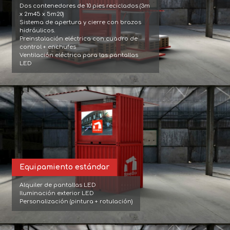
Dos contenedores de 10 pies reciclados (3m 
x 2m45 x 5m20)

Sistema de apertura y cierre con brazos 
hidráulicos.

Preinstalación eléctrica con cuadro de 
control + enchufes

Ventilación eléctrica para las pantallas 
LED
Equipamiento estándar
Alquiler de pantallas LED

Iluminación exterior LED

Personalización (pintura + rotulación)