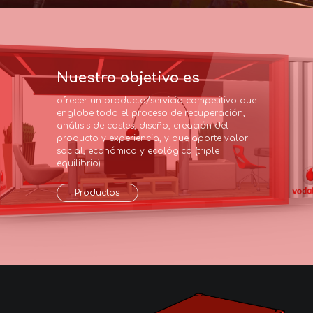
Nuestro objetivo es
ofrecer un producto/servicio competitivo que 
englobe todo el proceso de recuperación, 
análisis de costes, diseño, creación del 
producto y experiencia, y que aporte valor 
social, económico y ecológico (triple 
equilibrio).
Productos