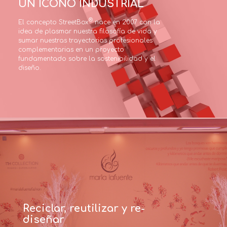
UN ICONO INDUSTRIAL
®
El concepto StreetBox
 nace en 2007 con la 
idea de plasmar nuestra filosofía de vida y 
sumar nuestras trayectorias profesionales 
complementarias en un proyecto 
fundamentado sobre la sostenibilidad y el 
diseño.
Reciclar, reutilizar y re-
diseñar