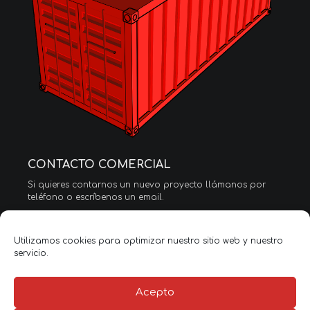
CONTACTO COMERCIAL
Si quieres contarnos un nuevo proyecto llámanos por
teléfono o escríbenos un email.
Tel. (+34) 91 797 92 73
info@streetboxcompany.com
Utilizamos cookies para optimizar nuestro sitio web y nuestro
servicio.
Francisco Silvestre
Tel. (+34) 661 746 440
f.silvestre@streetboxcompany.com
Acepto